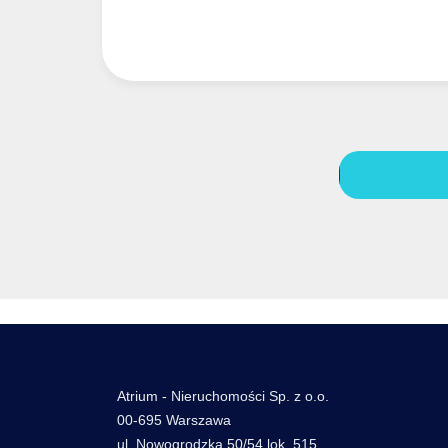
Atrium - Nieruchomości Sp. z o.o.
00-695 Warszawa
ul. Nowogrodzka 50/54 lok. 515