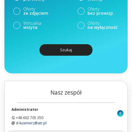
Oferty
Oferty
ze zdjęciem
bez prowizji
Wirtualna
Oferty
wizyta
na wyłączność
Szukaj
Nasz zespół
Administrator
0
+48 602 705 350
d-kusmierz@atr.pl