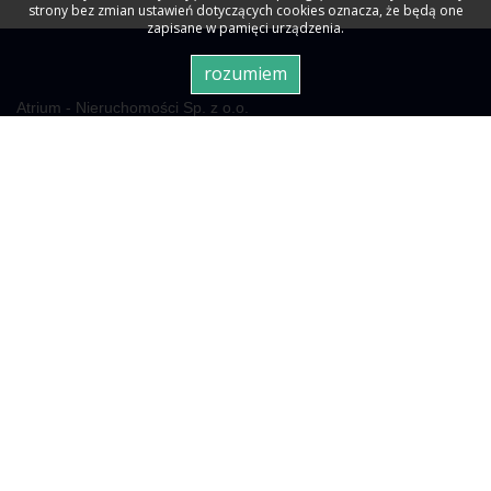
strony bez zmian ustawień dotyczących cookies oznacza, że będą one
zapisane w pamięci urządzenia.
rozumiem
Atrium - Nieruchomości Sp. z o.o.
00-695 Warszawa
ul. Nowogrodzka 50/54 lok. 515
Oferty na sprzedaż
Mieszkania
na sprzedaż
Domy
na sprzedaż
Działki
na sprzedaż
Lokale
na sprzedaż
Hale
na sprzedaż
Obiekty
Hale na sprzedaż
Oferty na wynajem