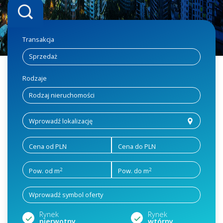
Transakcja
Rodzaje
Cena od PLN
Cena do PLN
2
2
Pow. od m
Pow. do m
Rynek
Rynek
pierwotny
wtórny