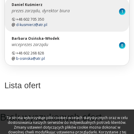
Daniel Kuśmierz
prezes zarządu, dyrektor biura
1
+48 602 705 350
d-kusmierz@atr.pl
Barbara Osińska-Włodek
wiceprezes zarządu
0
+48 602 268 828
b-osinska@atr.pl
Lista ofert
widok listy
Brak wyszukanych ofert
Ta strona wykorzystuje pliki cookies w celach statystycznych oraz w celu
dostosowania naszych serwisów do indywidualnych potrzeb klientów.
Zmiany ustawień dotyczących plików cookie można dokonać w
dowolnej chwili modyfikując ustawienia przeglądarki. Korzystanie z tej