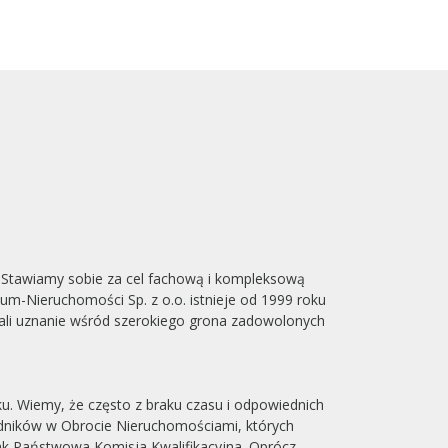
 Stawiamy sobie za cel fachową i kompleksową
ium-Nieruchomości Sp. z o.o. istnieje od 1999 roku
kali uznanie wśród szerokiego grona zadowolonych
u. Wiemy, że często z braku czasu i odpowiednich
edników w Obrocie Nieruchomościami, których
jak Państwowa Komisja Kwalifikacyjna. Oprócz