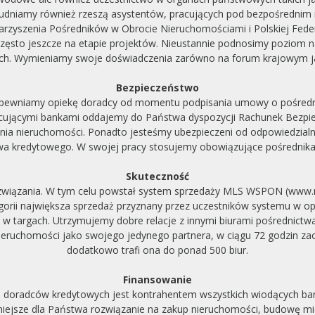
udniamy również rzeszą asystentów, pracujących pod bezpośrednim
arzyszenia Pośredników w Obrocie Nieruchomościami i Polskiej Fed
 często jeszcze na etapie projektów. Nieustannie podnosimy poziom n
ach. Wymieniamy swoje doświadczenia zarówno na forum krajowym 
Bezpieczeństwo
 zapewniamy opiekę doradcy od momentu podpisania umowy o pośred
cującymi bankami oddajemy do Państwa dyspozycji Rachunek Bezpi
ania nieruchomości. Ponadto jesteśmy ubezpieczeni od odpowiedzialn
twa kredytowego. W swojej pracy stosujemy obowiązujące pośrednika
Skuteczność
związania. W tym celu powstał system sprzedaży MLS WSPON (www.ml
orii największa sprzedaż przyznany przez uczestników systemu w opa
 w targach. Utrzymujemy dobre relacje z innymi biurami pośrednictwa.
Nieruchomości jako swojego jedynego partnera, w ciągu 72 godzin z
dodatkowo trafi ona do ponad 500 biur.
Finansowanie
h doradców kredytowych jest kontrahentem wszystkich wiodących ban
iejsze dla Państwa rozwiązanie na zakup nieruchomości, budowę mi