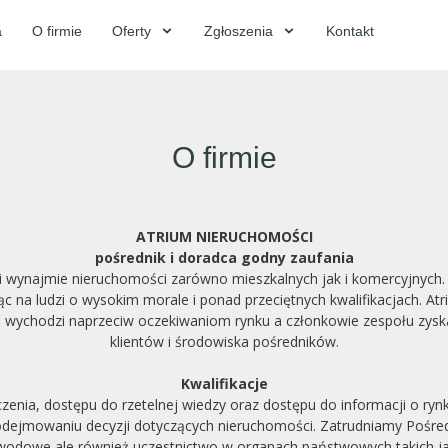
a
O firmie
Oferty
Zgłoszenia
Kontakt
O firmie
ATRIUM NIERUCHOMOŚCI
pośrednik i doradca godny zaufania
i wynajmie nieruchomości zarówno mieszkalnych jak i komercyjnych.
c na ludzi o wysokim morale i ponad przeciętnych kwalifikacjach. Atr
i wychodzi naprzeciw oczekiwaniom rynku a członkowie zespołu zys
klientów i środowiska pośredników.
Kwalifikacje
ia, dostępu do rzetelnej wiedzy oraz dostępu do informacji o rynk
 podejmowaniu decyzji dotyczących nieruchomości. Zatrudniamy Pośr
e zawodowe ale również uczestnictwo w organach państwowych takich 