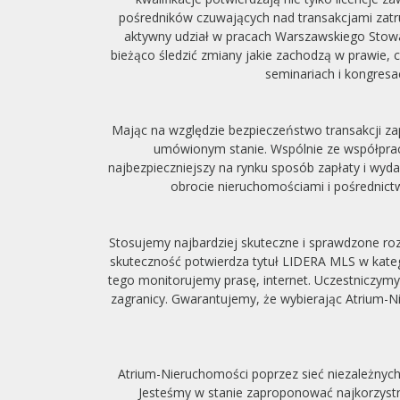
pośredników czuwających nad transakcjami zatr
aktywny udział w pracach Warszawskiego Stow
bieżąco śledzić zmiany jakie zachodzą w prawie,
seminariach i kongres
Mając na względzie bezpieczeństwo transakcji
umówionym stanie. Wspólnie ze współpra
najbezpieczniejszy na rynku sposób zapłaty i wyd
obrocie nieruchomościami i pośrednic
Stosujemy najbardziej skuteczne i sprawdzone ro
skuteczność potwierdza tytuł LIDERA MLS w kateg
tego monitorujemy prasę, internet. Uczestniczymy
zagranicy. Gwarantujemy, że wybierając Atrium-
Atrium-Nieruchomości poprzez sieć niezależnyc
Jesteśmy w stanie zaproponować najkorzystn