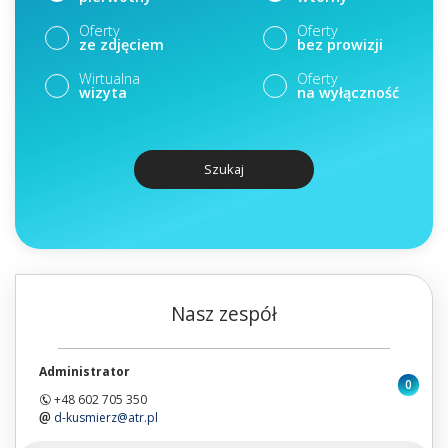
Oferty
Oferty
ze zdjęciem
bez prowizji
Wirtualna
Oferty
wizyta
na wyłączność
Szukaj
Nasz zespół
Administrator
0
+48 602 705 350
d-kusmierz@atr.pl