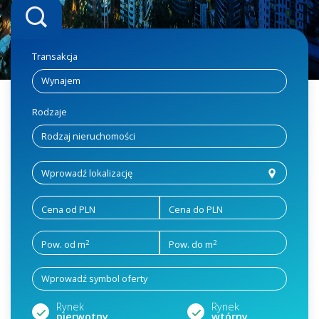
Transakcja
Rodzaje
Cena od PLN
Cena do PLN
2
2
Pow. od m
Pow. do m
Rynek
Rynek
pierwotny
wtórny