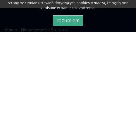
strony bez zmian ustawień dotyczących cookies oznacza, że będą one
zapisane w pamięci urządzenia.
rozumiem
Atrium - Nieruchomości Sp. z o.o.
00-695 Warszawa
ul. Nowogrodzka 50/54 lok. 515
Oferty na sprzedaż
Mieszkania
na sprzedaż
Domy
na sprzedaż
Działki
na sprzedaż
Lokale
na sprzedaż
Hale
na sprzedaż
Obiekty
Hale na sprzedaż
Oferty na wynajem