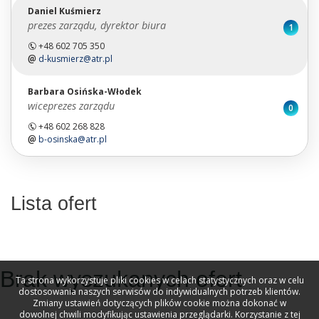
Daniel Kuśmierz
prezes zarządu, dyrektor biura
1
+48 602 705 350
d-kusmierz@atr.pl
Barbara Osińska-Włodek
wiceprezes zarządu
0
+48 602 268 828
b-osinska@atr.pl
Lista ofert
widok listy
Brak wyszukanych ofert
Ta strona wykorzystuje pliki cookies w celach statystycznych oraz w celu
dostosowania naszych serwisów do indywidualnych potrzeb klientów.
Zmiany ustawień dotyczących plików cookie można dokonać w
dowolnej chwili modyfikując ustawienia przeglądarki. Korzystanie z tej